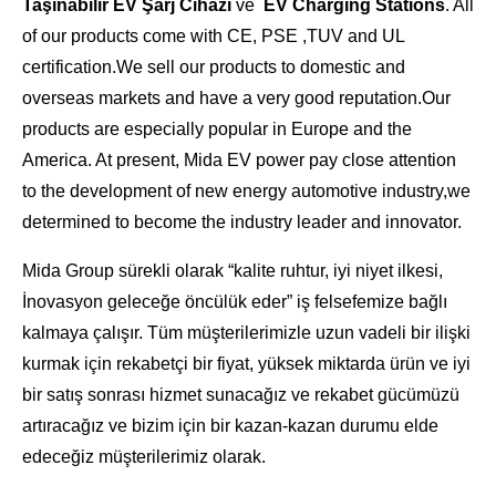
Taşınabilir EV Şarj Cihazı
ve
EV Charging Stations
. All
of our products come with CE, PSE ,TUV and UL
certification.We sell our products to domestic and
overseas markets and have a very good reputation.Our
products are especially popular in Europe and the
America. At present, Mida EV power pay close attention
to the development of new energy automotive industry,we
determined to become the industry leader and innovator.
Mida Group sürekli olarak “kalite ruhtur, iyi niyet ilkesi,
İnovasyon geleceğe öncülük eder” iş felsefemize bağlı
kalmaya çalışır. Tüm müşterilerimizle uzun vadeli bir ilişki
kurmak için rekabetçi bir fiyat, yüksek miktarda ürün ve iyi
bir satış sonrası hizmet sunacağız ve rekabet gücümüzü
artıracağız ve bizim için bir kazan-kazan durumu elde
edeceğiz müşterilerimiz olarak.