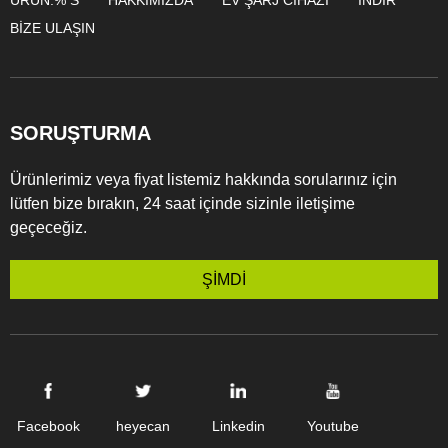
ÜRÜN:% S
HAKKIMIZDA
EV ŞARJ CIHAZI
İNDIR
BIZE ULAŞIN
SORUŞTURMA
Ürünlerimiz veya fiyat listemiz hakkında sorularınız için
lütfen bize bırakın, 24 saat içinde sizinle iletişime
geçeceğiz.
ŞİMDİ
Facebook
heyecan
Linkedin
Youtube