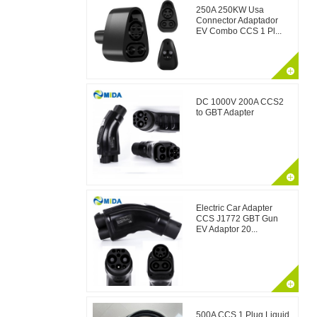
250A 250KW Usa
Connector Adaptador
EV Combo CCS 1 Pl...
DC 1000V 200A CCS2
to GBT Adapter
Electric Car Adapter
CCS J1772 GBT Gun
EV Adaptor 20...
500A CCS 1 Plug Liquid