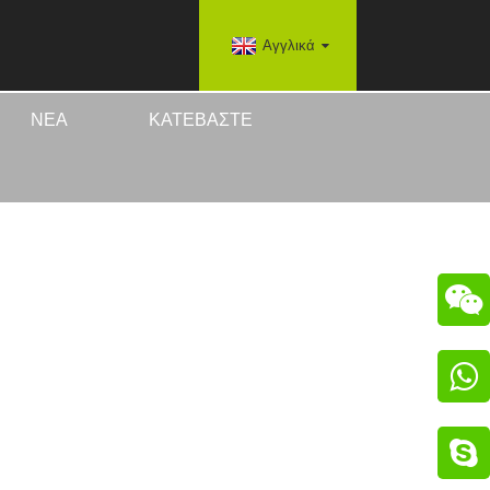
Αγγλικά
ΝΈΑ
ΚΑΤΕΒΆΣΤΕ


ΙΚΟΎ EV
