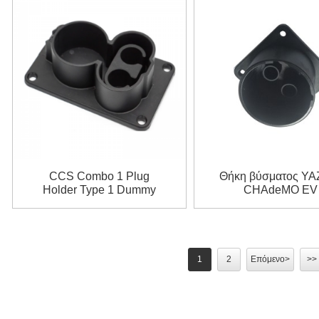
CCS Combo 1 Plug
Θήκη βύσματος YA
Holder Type 1 Dummy
CHAdeMO EV
Socket
1
2
Επόμενο>
>>