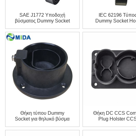
SAE J1772 Υποδοχή
IEC 62196 Τύπος
βύσματος Dummy Socket
Dummy Socket Ho
Type 1 Gun Holster
Θήκη τύπου Dummy
Θήκη DC CCS Com
Socket για θηλυκό βύσμα
Plug Holster CC
φόρτισης IEC 62196 EV
Dummy Socket