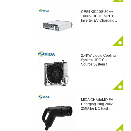
CEG1K0110G 30kw
1000V DCDC MPPT
Inverter EV Charging...
2.4KW Liquid Cooling
System HPC Cold
Source System f...
MIDA CHAdeMO EV
Charging Plug 200A
250A for DC Fast ...