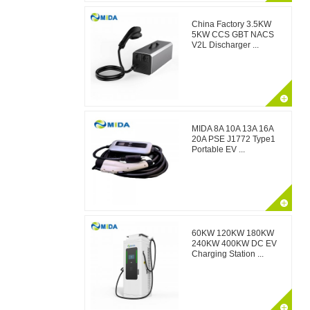
China Factory 3.5KW
5KW CCS GBT NACS
V2L Discharger ...
MIDA 8A 10A 13A 16A
20A PSE J1772 Type1
Portable EV ...
60KW 120KW 180KW
240KW 400KW DC EV
Charging Station ...