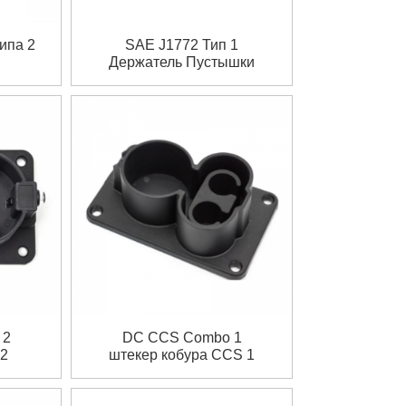
ипа 2
SAE J1772 Тип 1
Держатель Пустышки
 2
DC CCS Combo 1
 2
штекер кобура CCS 1
о
держатель пустышка