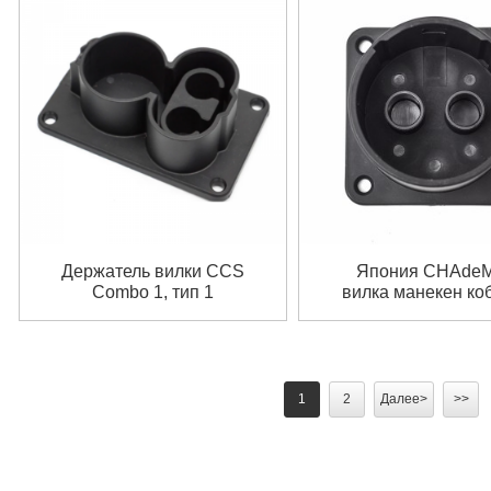
Держатель вилки CCS
Япония CHAde
Combo 1, тип 1
вилка манекен ко
держатель кобу
1
2
Далее>
>>