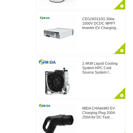
CEG1K0110G 30kw
1000V DCDC MPPT
Inverter EV Charging...
2.4KW Liquid Cooling
System HPC Cold
Source System f...
MIDA CHAdeMO EV
Charging Plug 200A
250A for DC Fast ...