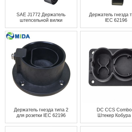
SAE J1772 Держатель
Держатель гнезда т
штепсельной вилки
IEC 62196
Пустышка типа 1 для
кобуры
Держатель гнезда типа 2
DC CCS Combo
для розетки IEC 62196
Штекер Кобура
EV
Манекен Гнезд
Держатель