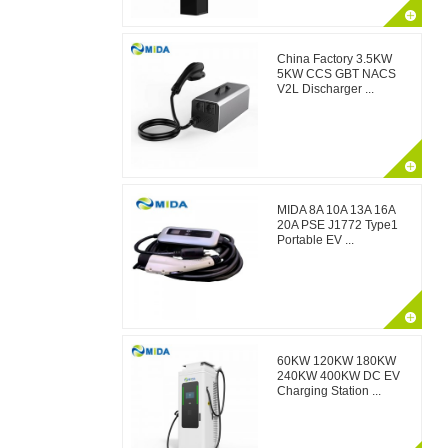
China Factory 3.5KW
5KW CCS GBT NACS
V2L Discharger ...
MIDA 8A 10A 13A 16A
20A PSE J1772 Type1
Portable EV ...
60KW 120KW 180KW
240KW 400KW DC EV
Charging Station ...