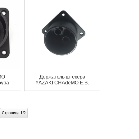
MO
Держатель штекера
бура
YAZAKI CHAdeMO Е.В.
ра
Кобура
Страница 1/2