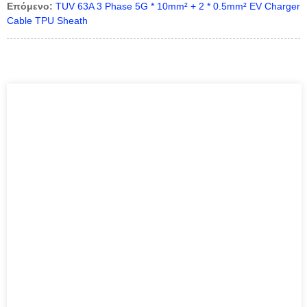
Επόμενο:
TUV 63A 3 Phase 5G * 10mm² + 2 * 0.5mm² EV Charger
Cable TPU Sheath