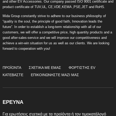
and other EV Accessories. Our company passed ISO 9001 certificate and
product certificate of TUV,UL, CE,VDE,KEMA ,PSE,JET and RoHS.
Mida Group constantly strive to adhere to our business philosophy of
“quality is the soul, the principle of good faith, Innovation leads the
future”. In order to establish a long-term relationship with all of our
customers, we will offer a competitive price, high quantity products and a
good after-sales-service and we will improve our competitiveness and
achieve a win-win situation for us as well as our clients. We are looking
forward to cooperation with you!
ΠΡΟΪΌΝΤΑ
ΣΧΕΤΙΚΆ ΜΕ ΕΜΆΣ
ΦΟΡΤΙΣΤΉΣ EV
ΚΑΤΕΒΆΣΤΕ
ΕΠΙΚΟΙΝΩΝΉΣΤΕ ΜΑΖΊ ΜΑΣ
ΕΡΕΥΝΑ
Για ερωτήσεις σχετικά με τα προϊόντα ή τον τιμοκατάλογό