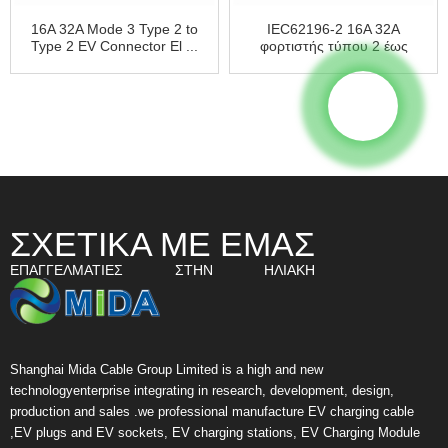
16A 32A Mode 3 Type 2 to
IEC62196-2 16A 32A
Type 2 EV Connector El ...
φορτιστής τύπου 2 έως
τύπου 2 EV ...
ΣΧΕΤΙΚΑ ΜΕ ΕΜΑΣ
ΕΠΑΓΓΕΛΜΑΤΊΕΣ ΣΤΗΝ ΗΛΙΑΚΉ
Shanghai Mida Cable Group Limited is a high and new
technologyenterprise integrating in research, development, design,
production and sales .we professional manufacture EV charging cable
,EV plugs and EV sockets, EV charging stations, EV Charging Module