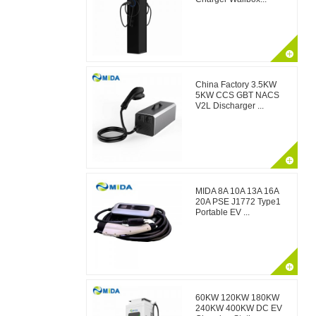
China Factory 3.5KW
5KW CCS GBT NACS
V2L Discharger ...
MIDA 8A 10A 13A 16A
20A PSE J1772 Type1
Portable EV ...
60KW 120KW 180KW
240KW 400KW DC EV