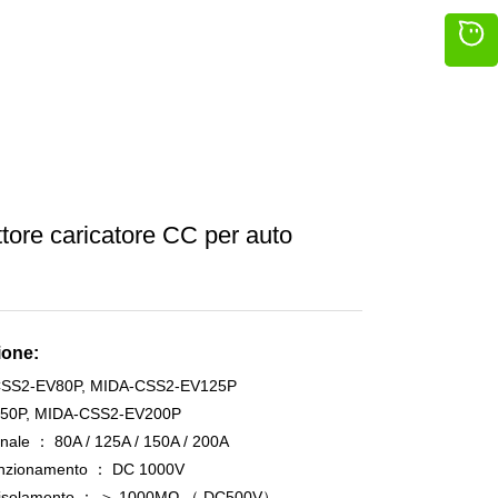
re caricatore CC per auto
ione:
CSS2-EV80P, MIDA-CSS2-EV125P
50P, MIDA-CSS2-EV200P
nale ： 80A / 125A / 150A / 200A
funzionamento ： DC 1000V
di isolamento ： ＞ 1000MΩ （ DC500V）