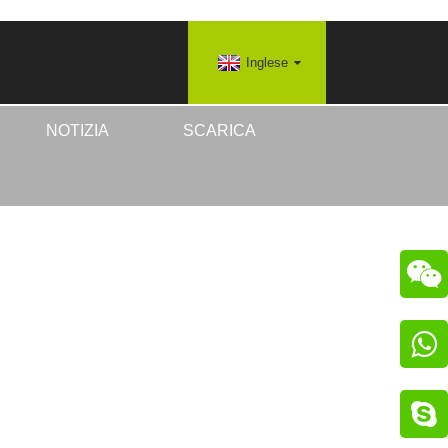
Inglese
NOTIZIA
SCARICA


ESA EV
