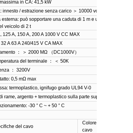
a massima in CA: 41,5 kW
 innesto / estrazione senza carico ＞ 10000 volte
za esterna: può sopportare una caduta di 1 m e una
l veicolo di 2 t
A, 125 A, 150 A, 200 A 1000 V CC MAX
A 32 A 63 A 240/415 V CA MAX
isolamento ： ＞ 2000 MΩ （DC1000V）
mperatura del terminale ： ＜ 50K
stenza ： 3200V
tatto: 0,5 mΩ max
assa: termoplastico, ignifugo grado UL94 V-0
di rame, argento + termoplastico sulla parte superiore
nzionamento: -30 ° C ~ + 50 ° C
Colore del
cifiche del cavo
cavo