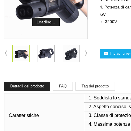
4. Potenza di ca
kW
： 3200V
Loading...
Inviaci un'e-
Dettagli del prodotto
FAQ
Tag del prodotto
1. Soddisfa lo sta
2. Aspetto conciso, s
Caratteristiche
3. Classe di protezi
4. Massima potenza 