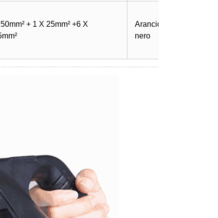
 50mm² + 1 X 25mm² +6 X
Arancione o
5mm²
nero