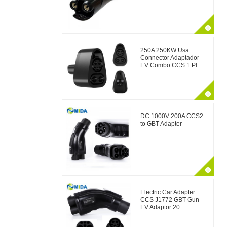
250A 250KW Usa
Connector Adaptador
EV Combo CCS 1 Pl...
DC 1000V 200A CCS2
to GBT Adapter
Electric Car Adapter
CCS J1772 GBT Gun
EV Adaptor 20...