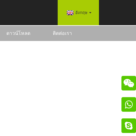
อังกฤษ
ดาวน์โหลด
ติดต่อเรา

V WALLBOX

