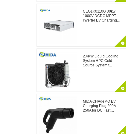
CEG1K0110G 30kw
1000V DCDC MPPT
Inverter EV Charging...
2.4KW Liquid Cooling
System HPC Cold
Source System f...
MIDA CHAdeMO EV
Charging Plug 200A
250A for DC Fast ...