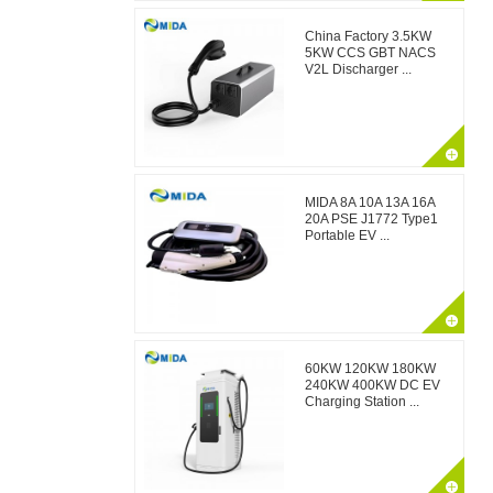
China Factory 3.5KW
5KW CCS GBT NACS
V2L Discharger ...
MIDA 8A 10A 13A 16A
20A PSE J1772 Type1
Portable EV ...
60KW 120KW 180KW
240KW 400KW DC EV
Charging Station ...