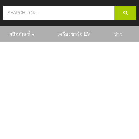
ผลิตภัณฑ์
เครื่องชาร์จ EV
ข่าว
ัณฑ์
สถานีชาร์จ EV
22KW E