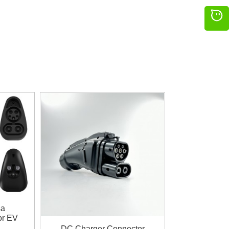
sa
or EV
ug
DC Charger Connector