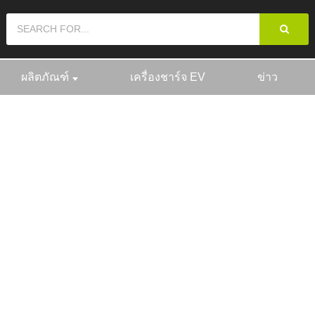
ผลิตภัณฑ์
เครื่องชาร์จ EV
ข่าว
ตภัณฑ์
อุปกรณ์เสริม EV
อะแด