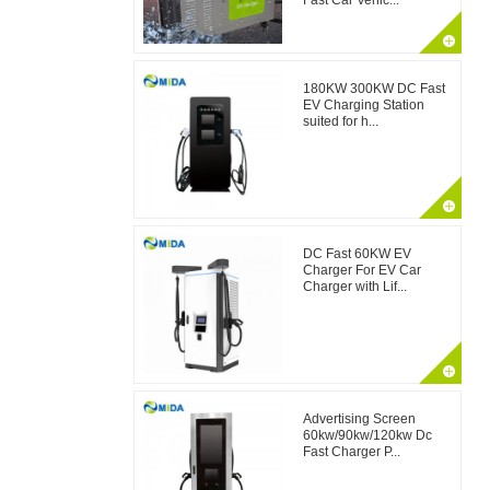
Fast Car Vehic...
180KW 300KW DC Fast
EV Charging Station
suited for h...
DC Fast 60KW EV
Charger For EV Car
Charger with Lif...
Advertising Screen
60kw/90kw/120kw Dc
Fast Charger P...