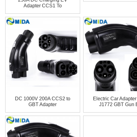
Charging CCS1 To 
Adapter CCS1 To
Charger Adapter for
Chademo Adapter
Model 3 X Y S
DC 1000V 200A CCS2 to
Electric Car Adapte
GBT Adapter
J1772 GBT Gun 
Adaptor 200A CCS
GB/T Adapter