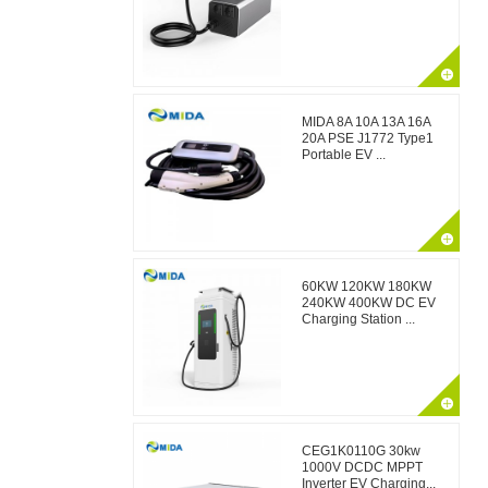
MIDA 8A 10A 13A 16A
20A PSE J1772 Type1
Portable EV ...
60KW 120KW 180KW
240KW 400KW DC EV
Charging Station ...
CEG1K0110G 30kw
1000V DCDC MPPT
Inverter EV Charging...