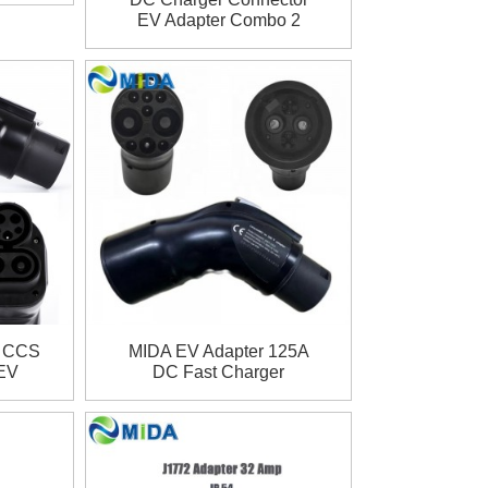
Tesla
EV Adapter Combo 2
 Tesla
Plug GBT Plug 200A GBT
to CCS2 Adapter
r CCS
MIDA EV Adapter 125A
EV
DC Fast Charger
1 to
CHAdeMO to GBT
Adapter