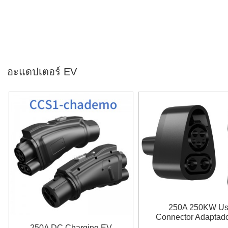
อะแดปเตอร์ EV
250A 250KW U
Connector Adaptad
Combo CCS 1 Pl
250A DC Charging EV