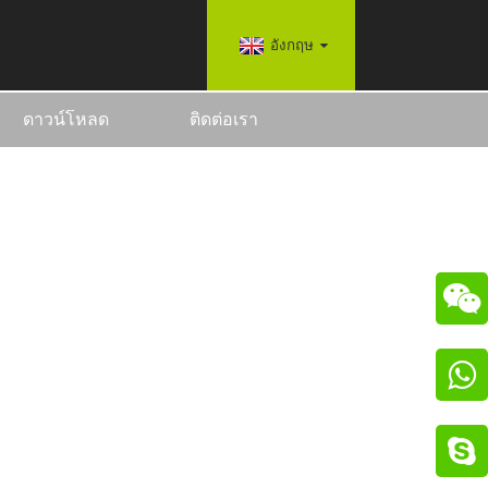
อังกฤษ
ดาวน์โหลด
ติดต่อเรา

ปเตอร์ EV

