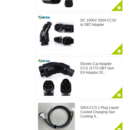
DC 1000V 200A CCS2
to GBT Adapter
Electric Car Adapter
CCS J1772 GBT Gun
EV Adaptor 20...
500A CCS 1 Plug Liquid
Cooled Charging Gun
Cooling S...