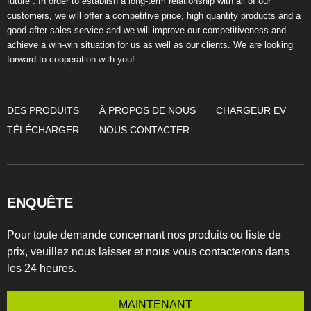
future”. In order to establish a long-term relationship with all of our
customers, we will offer a competitive price, high quantity products and a
good after-sales-service and we will improve our competitiveness and
achieve a win-win situation for us as well as our clients. We are looking
forward to cooperation with you!
DES PRODUITS
À PROPOS DE NOUS
CHARGEUR EV
TÉLÉCHARGER
NOUS CONTACTER
ENQUÊTE
Pour toute demande concernant nos produits ou liste de
prix, veuillez nous laisser et nous vous contacterons dans
les 24 heures.
MAINTENANT