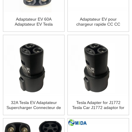
Adaptateur EV 60A
Adaptateur EV pour
Adaptateur EV Tesla
chargeur rapide CC CC
Chargeur Type 1 Prise Tesla
Combo 1 vers CCS Combo 2
Plug pour véhicules
EV
électriques Chargeur de
voiture
32A Tesla EV Adaptateur
Tesla Adapter for J1772
Supercharger Connecteur de
Tesla Car J1772 adaptor for
charge EVSE Adapter
Electric Vehicle
Chargeur de voiture pour
véhicule électrique