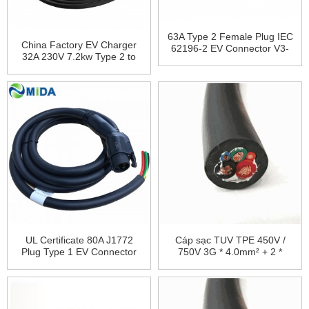
63A Type 2 Female Plug IEC
China Factory EV Charger
62196-2 EV Connector V3-
32A 230V 7.2kw Type 2 to
DSIEC2e-EV63P
Type 2 EV Charging Cable
UL Certificate 80A J1772
Cáp sạc TUV TPE 450V /
Plug Type 1 EV Connector
750V 3G * 4.0mm² + 2 *
J1772 Extension Cable
0.5mm²