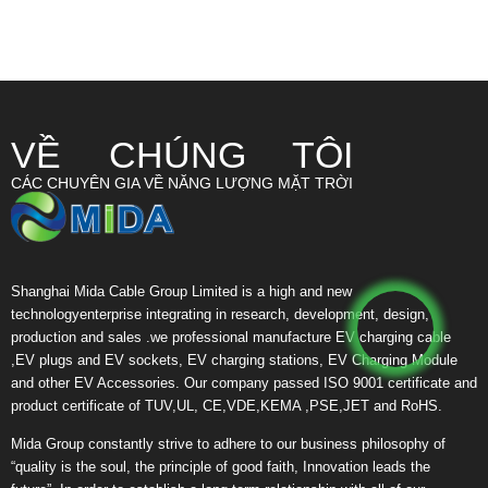
VỀ CHÚNG TÔI
CÁC CHUYÊN GIA VỀ NĂNG LƯỢNG MẶT TRỜI
Shanghai Mida Cable Group Limited is a high and new
technologyenterprise integrating in research, development, design,
production and sales .we professional manufacture EV charging cable
,EV plugs and EV sockets, EV charging stations, EV Charging Module
and other EV Accessories. Our company passed ISO 9001 certificate and
product certificate of TUV,UL, CE,VDE,KEMA ,PSE,JET and RoHS.
Mida Group constantly strive to adhere to our business philosophy of
“quality is the soul, the principle of good faith, Innovation leads the