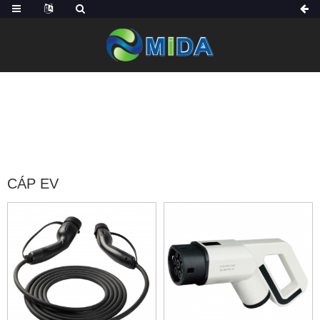
TRANG CHỦ
CÁC SẢN PHẨM
CÁP SẠC EV
CÁP EV
CÁP EV