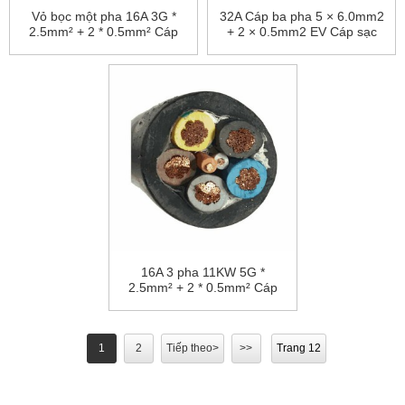
Vỏ bọc một pha 16A 3G *
32A Cáp ba pha 5 × 6.0mm2
2.5mm² + 2 * 0.5mm² Cáp
+ 2 × 0.5mm2 EV Cáp sạc
EV
EV cho phích cắm EVSE
16A 3 pha 11KW 5G *
2.5mm² + 2 * 0.5mm² Cáp
bọc cáp EV
1
2
Tiếp theo>
>>
Trang 12