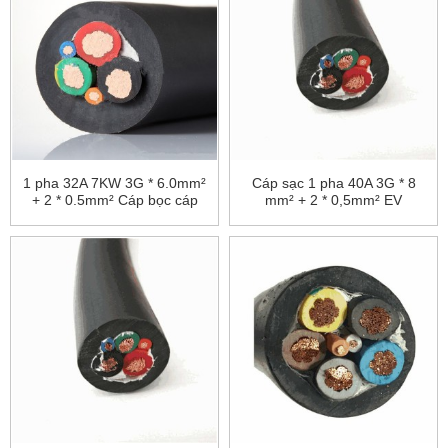
1 pha 32A 7KW 3G * 6.0mm²
Cáp sạc 1 pha 40A 3G * 8
+ 2 * 0.5mm² Cáp bọc cáp
mm² + 2 * 0,5mm² EV
EV