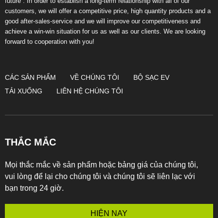
future”. In order to establish a long-term relationship with all of our
customers, we will offer a competitive price, high quantity products and a
good after-sales-service and we will improve our competitiveness and
achieve a win-win situation for us as well as our clients. We are looking
forward to cooperation with you!
CÁC SẢN PHẨM
VỀ CHÚNG TÔI
BỘ SẠC EV
TẢI XUỐNG
LIÊN HỆ CHÚNG TÔI
THẮC MẮC
Mọi thắc mắc về sản phẩm hoặc bảng giá của chúng tôi,
vui lòng để lại cho chúng tôi và chúng tôi sẽ liên lạc với
bạn trong 24 giờ.
HIỆN NAY