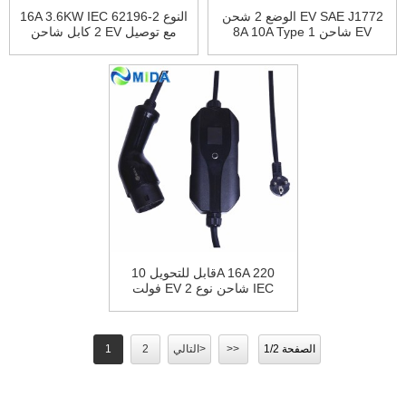
الوضع 2 شحن EV SAE J1772
16A 3.6KW IEC 62196-2 النوع
8A 10A Type 1 شاحن EV
2 كابل شاحن EV مع توصيل
المحمول EVSE مع قابس AU
Schuko الاتحاد الأوروبي لشاحن
أستراليا
السيارة الكهربائية
قابل للتحويل 10A 16A 220
فولت EV شاحن نوع 2 IEC
62196 EVSE EV شحن صندوق
الاتحاد الأوروبي التوصيل
للمركبات الكهربائية
الصفحة 1/2
>>
التالي>
2
1