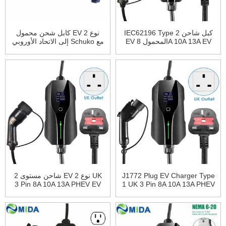
IEC62196 Type 2 كبل شاحن
كابل شحن محمول EV نوع 2
EV المحمول 8A 10A 13A EV
إلى الاتحاد الأوروبي Schuko مع
صندوق شحن المملكة المتحدة
صندوق التحكم EVSE 16A تيار
التوصيل 3 دبوس مركبة كهربائية
قابل للتعديل
J1772 Plug EV Charger Type
شاحن مستوى 2 EV نوع 2 UK
3 Pin 8A 10A 13A PHEV EV
1 UK 3 Pin 8A 10A 13A PHEV
Cable Car Car Charger
شحن شاحن سيارة كهربائية